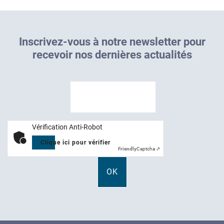
I
n
s
c
r
i
v
e
z
-
v
o
u
s
à
n
o
t
r
e
n
e
w
s
l
e
t
t
e
r
p
o
u
r
r
e
c
e
v
o
i
r
n
o
s
d
e
r
n
i
è
r
e
s
a
c
t
u
a
l
i
t
é
s
Vérification Anti-Robot
Clique ici pour vérifier
Friendly
Captcha ⇗