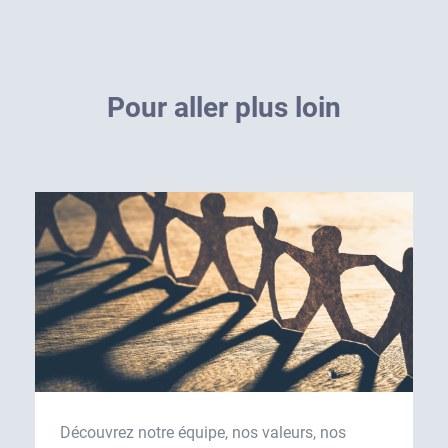
P
o
u
r
a
l
l
e
r
p
l
u
s
l
o
i
n
Découvrez notre équipe, nos valeurs, nos