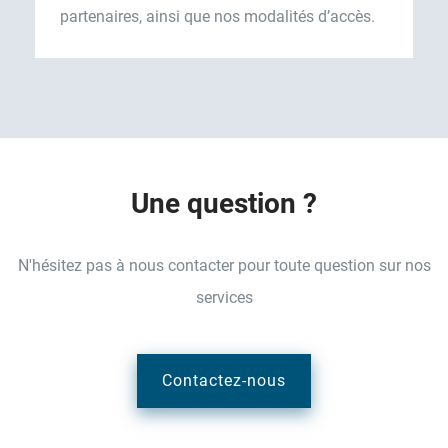
partenaires, ainsi que nos modalités d’accès.
U
n
e
q
u
e
s
t
i
o
n
?
N'hésitez pas à nous contacter pour toute question sur nos
services
Contactez-nous