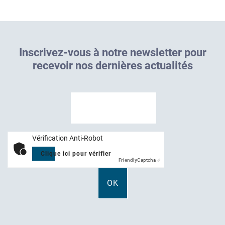
I
n
s
c
r
i
v
e
z
-
v
o
u
s
à
n
o
t
r
e
n
e
w
s
l
e
t
t
e
r
p
o
u
r
r
e
c
e
v
o
i
r
n
o
s
d
e
r
n
i
è
r
e
s
a
c
t
u
a
l
i
t
é
s
Vérification Anti-Robot
Clique ici pour vérifier
Friendly
Captcha ⇗