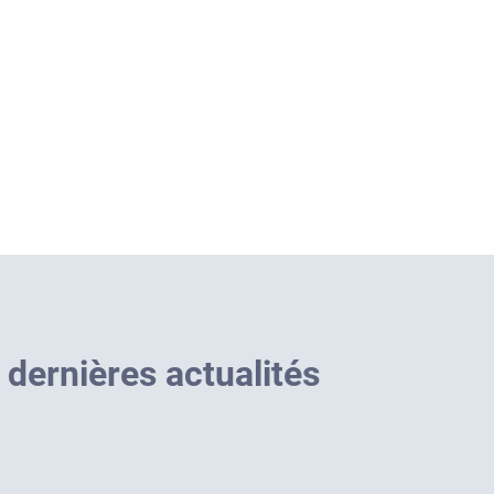
d
e
r
n
i
è
r
e
s
a
c
t
u
a
l
i
t
é
s