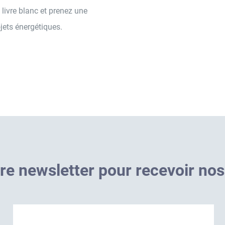
 livre blanc et prenez une
jets énergétiques.
r
e
n
e
w
s
l
e
t
t
e
r
p
o
u
r
r
e
c
e
v
o
i
r
n
o
s