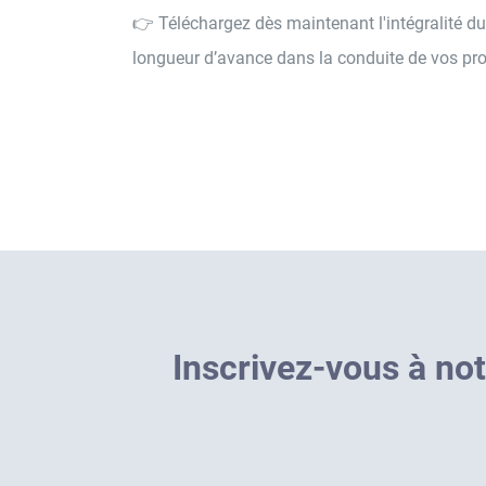
👉 Téléchargez dès maintenant l'intégralité du
longueur d’avance dans la conduite de vos pro
I
n
s
c
r
i
v
e
z
-
v
o
u
s
à
n
o
t