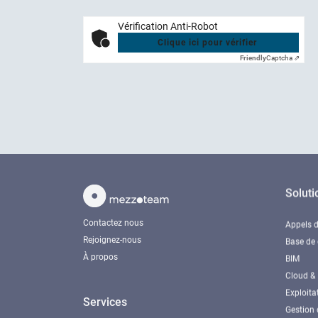
Vérification Anti-Robot
Clique ici pour vérifier
Friendly
Captcha ⇗
Soluti
Contactez nous
Appels d
Rejoignez-nous
Base de
À propos
BIM
Cloud & 
Exploita
Services
Gestion 