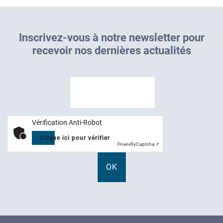
I
n
s
c
r
i
v
e
z
-
v
o
u
s
à
n
o
t
r
e
n
e
w
s
l
e
t
t
e
r
p
o
u
r
r
e
c
e
v
o
i
r
n
o
s
d
e
r
n
i
è
r
e
s
a
c
t
u
a
l
i
t
é
s
Vérification Anti-Robot
Clique ici pour vérifier
Friendly
Captcha ⇗