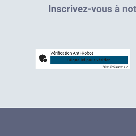
I
n
s
c
r
i
v
e
z
-
v
o
u
s
à
n
o
t
Vérification Anti-Robot
Clique ici pour vérifier
Friendly
Captcha ⇗
Soluti