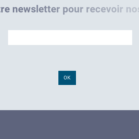
r
e
n
e
w
s
l
e
t
t
e
r
p
o
u
r
r
e
c
e
v
o
i
r
n
o
s
ons
Clients