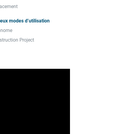
icacement
eux modes d’utilisation
tonome
truction Project