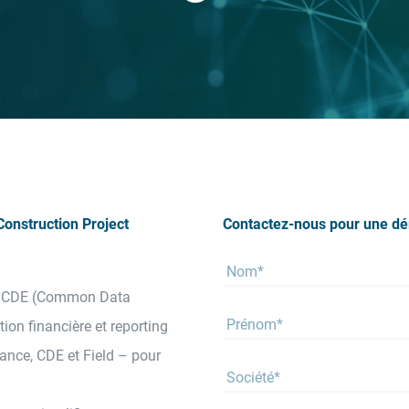
onstruction Project
Contactez-nous pour une d
M, CDE (Common Data
tion financière et reporting
nce, CDE et Field – pour