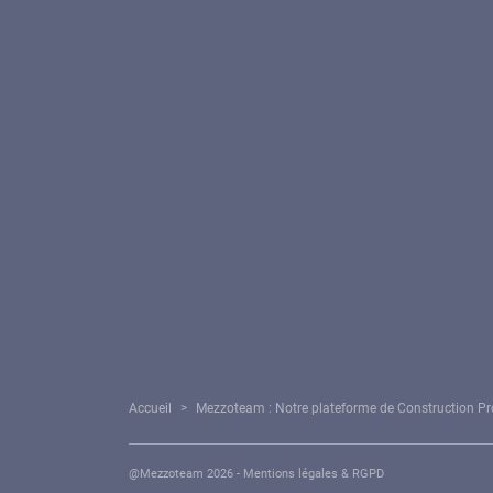
Contactez nous
Appels d
Rejoignez-nous
Base de
À propos
BIM
Cloud & 
Exploita
Services
Gestion 
Gestion
Assistance
Gestion 
Consulting
Formations
20, rue des Aqueducs
94250 Gentilly
+3
Paramétrage Cookies
Accueil
>
Mezzoteam : Notre plateforme de Construction P
@Mezzoteam 2026 -
Mentions légales & RGPD