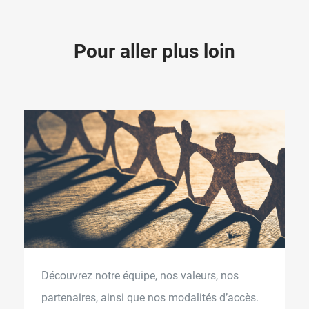
P
o
u
r
a
l
l
e
r
p
l
u
s
l
o
i
n
Découvrez notre équipe, nos valeurs, nos
partenaires, ainsi que nos modalités d’accès.