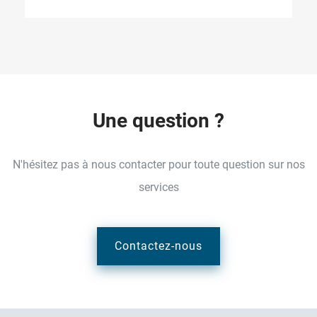
U
n
e
q
u
e
s
t
i
o
n
?
N'hésitez pas à nous contacter pour toute question sur nos
services
Contactez-nous