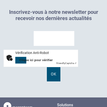
I
n
s
c
r
i
v
e
z
-
v
o
u
s
à
n
o
t
r
e
n
e
w
s
l
e
t
t
e
r
p
o
u
r
r
e
c
e
v
o
i
r
n
o
s
d
e
r
n
i
è
r
e
s
a
c
t
u
a
l
i
t
é
s
Vérification Anti-Robot
Clique ici pour vérifier
Friendly
Captcha ⇗
Solutions