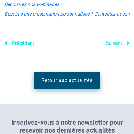
Découvrez nos webinaires
Besoin d’une présentation personnalisée ? Contactez-nous !
Précédent
Suivant
Retour aux actualités
I
n
s
c
r
i
v
e
z
-
v
o
u
s
à
n
o
t
r
e
n
e
w
s
l
e
t
t
e
r
p
o
u
r
r
e
c
e
v
o
i
r
n
o
s
d
e
r
n
i
è
r
e
s
a
c
t
u
a
l
i
t
é
s