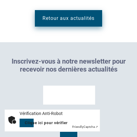
Retour aux actualités
I
n
s
c
r
i
v
e
z
-
v
o
u
s
à
n
o
t
r
e
n
e
w
s
l
e
t
t
e
r
p
o
u
r
r
e
c
e
v
o
i
r
n
o
s
d
e
r
n
i
è
r
e
s
a
c
t
u
a
l
i
t
é
s
Vérification Anti-Robot
Clique ici pour vérifier
Friendly
Captcha ⇗