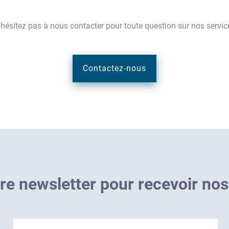
'hésitez pas à nous contacter pour toute question sur nos servic
Contactez-nous
r
e
n
e
w
s
l
e
t
t
e
r
p
o
u
r
r
e
c
e
v
o
i
r
n
o
s