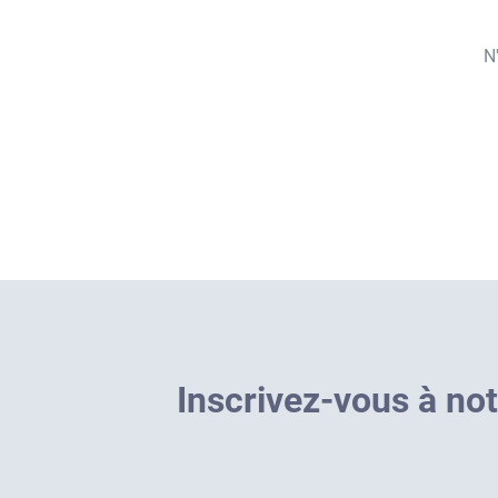
N
I
n
s
c
r
i
v
e
z
-
v
o
u
s
à
n
o
t