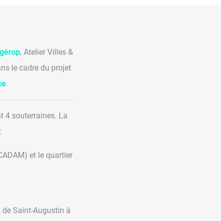
ngérop
, Atelier Villes &
ns le cadre du projet
ce
.
 4 souterraines. La
:
CADAM) et le quartier
l de Saint-Augustin à