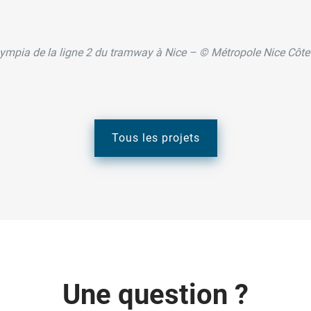
Lympia de la ligne 2 du tramway à Nice – © Métropole Nice Côte 
Tous les projets
U
n
e
q
u
e
s
t
i
o
n
?