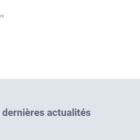
es
d
e
r
n
i
è
r
e
s
a
c
t
u
a
l
i
t
é
s