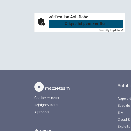
Vérification Anti-Robot
Clique ici pour vérifier
Friendly
Captcha ⇗
Soluti
Contactez nous
Appels d
Rejoignez-nous
Base de
À propos
BIM
Cloud & 
Exploita
Services