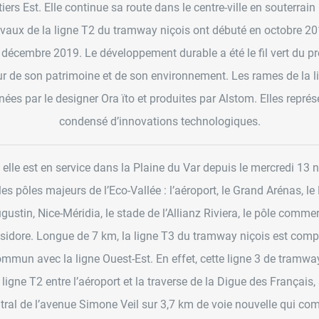
tiers Est. Elle continue sa route dans le centre-ville en souterrain
ravaux de la ligne T2 du tramway niçois ont débuté en octobre 2
4 décembre 2019. Le développement durable a été le fil vert du pro
ur de son patrimoine et de son environnement. Les rames de la 
nées par le designer Ora ïto et produites par Alstom. Elles représ
condensé d’innovations technologiques.
, elle est en service dans la Plaine du Var depuis le mercredi 13 
 les pôles majeurs de l’Eco-Vallée : l’aéroport, le Grand Arénas, l
stin, Nice-Méridia, le stade de l’Allianz Riviera, le pôle commer
t-Isidore. Longue de 7 km, la ligne T3 du tramway niçois est com
mmun avec la ligne Ouest-Est. En effet, cette ligne 3 de tramway
a ligne T2 entre l’aéroport et la traverse de la Digue des Français,
entral de l’avenue Simone Veil sur 3,7 km de voie nouvelle qui com