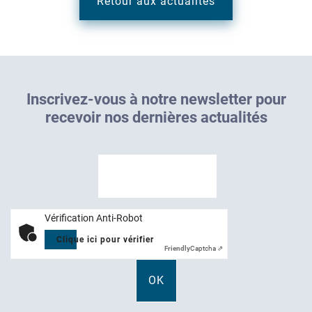
Retour aux actualités
I
n
s
c
r
i
v
e
z
-
v
o
u
s
à
n
o
t
r
e
n
e
w
s
l
e
t
t
e
r
p
o
u
r
r
e
c
e
v
o
i
r
n
o
s
d
e
r
n
i
è
r
e
s
a
c
t
u
a
l
i
t
é
s
Vérification Anti-Robot
Clique ici pour vérifier
Friendly
Captcha ⇗