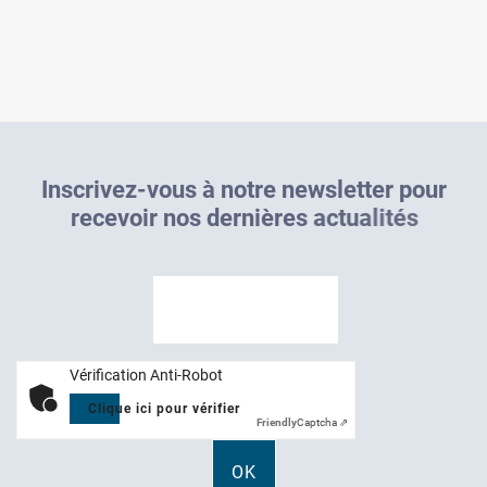
I
n
s
c
r
i
v
e
z
-
v
o
u
s
à
n
o
t
r
e
n
e
w
s
l
e
t
t
e
r
p
o
u
r
r
e
c
e
v
o
i
r
n
o
s
d
e
r
n
i
è
r
e
s
a
c
t
u
a
l
i
t
é
s
Vérification Anti-Robot
Clique ici pour vérifier
Friendly
Captcha ⇗