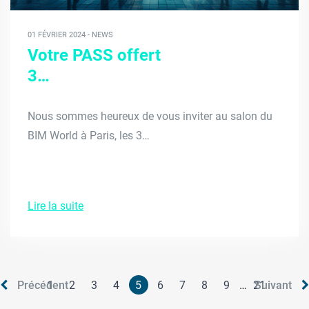
01 FÉVRIER 2024 - NEWS
Votre PASS offert
3…
Nous sommes heureux de vous inviter au salon du
BIM World à Paris, les 3…
Lire la suite
Précédent
1
2
3
4
5
6
7
8
9
…
21
Suivant