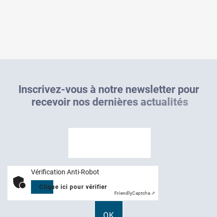
I
n
s
c
r
i
v
e
z
-
v
o
u
s
à
n
o
t
r
e
n
e
w
s
l
e
t
t
e
r
p
o
u
r
r
e
c
e
v
o
i
r
n
o
s
d
e
r
n
i
è
r
e
s
a
c
t
u
a
l
i
t
é
s
Vérification Anti-Robot
Clique ici pour vérifier
Friendly
Captcha ⇗