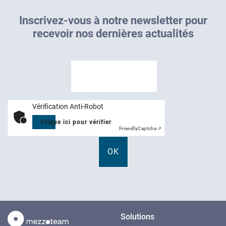
I
n
s
c
r
i
v
e
z
-
v
o
u
s
à
n
o
t
r
e
n
e
w
s
l
e
t
t
e
r
p
o
u
r
r
e
c
e
v
o
i
r
n
o
s
d
e
r
n
i
è
r
e
s
a
c
t
u
a
l
i
t
é
s
Vérification Anti-Robot
Clique ici pour vérifier
Friendly
Captcha ⇗
Solutions